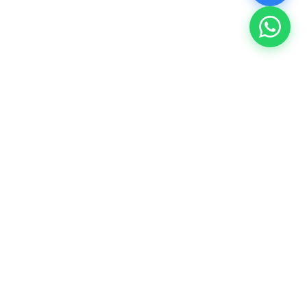
SolveTrail
info@solvetrail.de
+49 (0) 176 6036 5440
Nürnberg, Deutschland
Leistungen