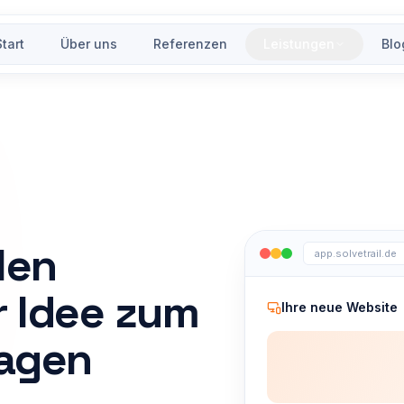
Start
Über uns
Referenzen
Leistungen
Blo
len
app.solvetrail.de
r Idee zum
Ihre neue Website
Tagen