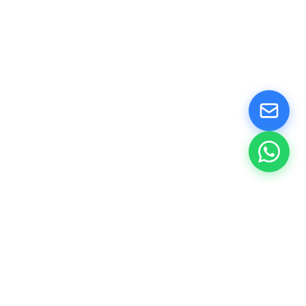
SolveTrail
info@solvetrail.de